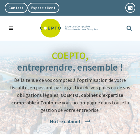
Contact
Espace client
Notre cabinet
COEPTO,
entreprendre, ensemble !
Nos expertises
Présentation
De la tenue de vos comptes à l’optimisation de votre
Actualités
Nos bureaux
Comptabilité et fiscalité
fiscalité, en passant par la gestion de vos paies ou de vos
obligations légales,
COEPTO, cabinet d'expertise
Nous rejoindre
Notre équipe
RH et Paie
comptable à Toulouse
vous accompagne dans toute la
gestion de votre entreprise.
Blog
Pilotage et gestion
Notre cabinet
Juridique