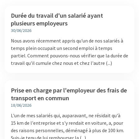
Digitalisation
Durée du travail d'un salarié ayant
Audit légal et contractuel
plusieurs employeurs
30/06/2026
Acquisition, transmission & évaluation
Nous avons récemment appris qu'un de nos salariés à
temps plein occupait un second emploi à temps
partiel. Comment pouvons-nous vérifier que la durée de
travail qu'il cumule chez nous et chez l'autre (...)
Prise en charge par l'employeur des frais de
transport en commun
18/06/2026
L'un de mes salariés qui, auparavant, ne résidait qu'à
15 km de l'entreprise et s'y rendait en voiture, a, pour
des raisons personnelles, déménagé à plus de 100 km.
Suis-je tenu de lui rembourser la (...)