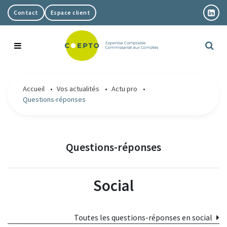
Contact
Espace client
Notre cabinet
Accueil
•
Vos actualités
•
Actu pro
•
Questions-réponses
Nos expertises
Présentation
Actualités
Nos bureaux
Comptabilité et fiscalité
Questions-réponses
Nous rejoindre
Notre équipe
RH et Paie
Social
Blog
Pilotage et gestion
Juridique
Toutes les questions-réponses en social